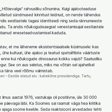
 „Hõbevalge“ rahvusliku sõnumina. Kuigi ajalooteaduse
äsitletud sündmused kinnitust leidnud, on nende tähendus
andis eestlastele tagasi identiteedi ning seda rännumeeste
 kaudu. Ta andis nõukogudeaegsel venestamisajal eestlastele
i lubanud eneseteadvustamisel kaduda.
ajutav, et me läheneme eksistentsiaalsele küsimusele: kas
he kultuuri, ühe ajaloo ja teatud spetsiifiliste väärtuste
 enne kui nõukogude dinosaurus kokku vajub? Saatusliku
ur. See on aus seletus, miks ma võtsin sel ajahetkel
 ka täna veel rõõmu valmistab.
ri – Eestile elatud elu : kahekõne presidendiga. Tartu,
 ilmus aastal 1976, vastukaja oli positiivne, üle 30 000
he päevaga läbi. Ka Soomes sai raamat väga hea kriitika
kese ajaga soome keelde. Seda reaktsiooni arvestades tehti