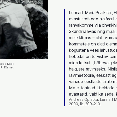
Lennart Meri: Pealkirja „
avastusretkede ajajärgul o
rahvakomme viia ohvrikivi
Skandinaavias ning mujal, i
meie kliimas – alati vihm
kommetele on alati olema
kogustena vees lahustuda
hõbedal on tervistav toime
mida kutsuti „hõbevalgeks
ega Kaali
R. Kärner.
haiguste ravimiseks. Niisii
ravimeetodile, eeskätt ag
vanade eestlaste laiale ma
Ma ei tahtnud kirjeldada 
avastasid, vaid ka seda,
Andreas Oplatka. Lennart Me
2000, lk. 209‒210.