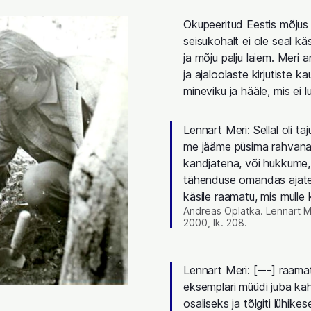
Okupeeritud Eestis mõjus
seisukohalt ei ole seal k
ja mõju palju laiem. Meri 
ja ajaloolaste kirjutiste
mineviku ja hääle, mis e
Lennart Meri: Sellal oli t
me jääme püsima rahvana, ü
kandjatena, või hukkume,
tähenduse omandas ajateg
käsile raamatu, mis mulle
Andreas Oplatka. Lennart Me
2000, lk. 208.
Lennart Meri: [---] raamat
eksemplari müüdi juba ka
osaliseks ja tõlgiti lühi