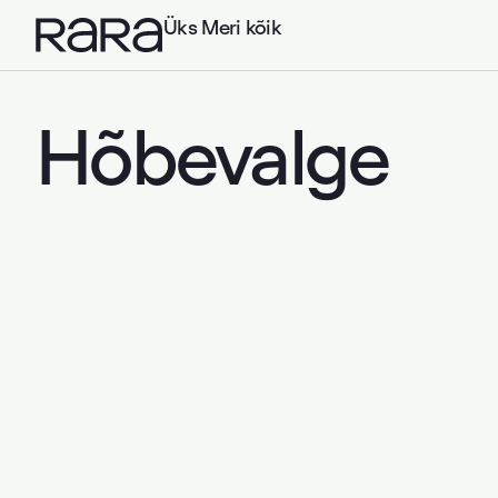
Liikuge
põhisisu
Üks Meri kõik
juurde
Hõbevalge