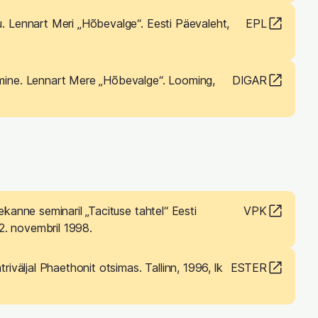
u. Lennart Meri „Hõbevalge“. Eesti Päevaleht,
EPL
mine. Lennart Mere „Hõbevalge“. Looming,
DIGAR
ekanne seminaril „Tacituse tahtel“ Eesti
VPK
. novembril 1998.
triväljal Phaethonit otsimas. Tallinn, 1996, lk
ESTER