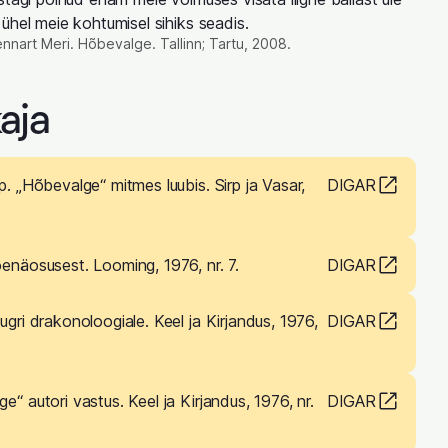
ühel meie kohtumisel sihiks seadis.
nnart Meri. Hõbevalge. Tallinn; Tartu, 2008.
aja
p. „Hõbevalge“ mitmes luubis. Sirp ja Vasar,
DIGAR
enäosusest. Looming, 1976, nr. 7.
DIGAR
ugri drakonoloogiale. Keel ja Kirjandus, 1976,
DIGAR
“ autori vastus. Keel ja Kirjandus, 1976, nr.
DIGAR