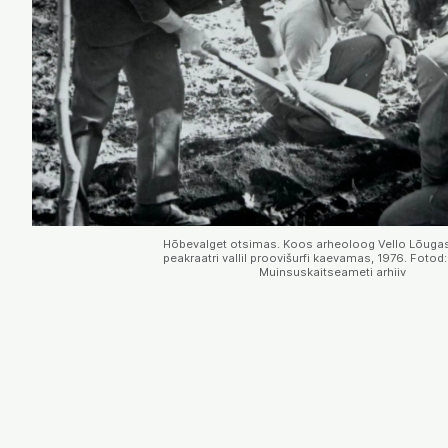
Hõbevalget otsimas. Koos arheoloog Vello Lõugas
peakraatri vallil proovišurfi kaevamas, 1976. Fotod: 
Muinsuskaitseameti arhiiv