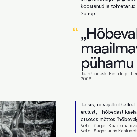
koostanud ja toimetanud
Sutrop.
“
„Hõbeval
maailmav
pühamu a
Jaan Undusk. Eesti lugu. L
2008.
Ja siis, nii vajalikul hetke
erutust, ‒ hõbedast kaelav
otseses mõttes “hõbevalge
Vello Lõugas. Kaali kraatriv
Vello Lõugas uuris Kaali met