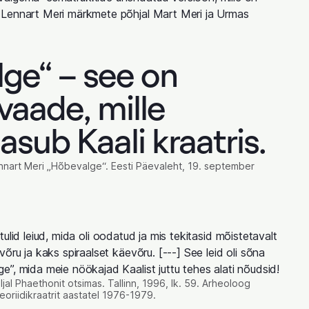
 Lennart Meri märkmete põhjal Mart Meri ja Urmas
ge“ – see on
aade, mille
sub Kaali kraatris.
ennart Meri „Hõbevalge“. Eesti Päevaleht, 19. september
l, tulid leiud, mida oli oodatud ja mis tekitasid mõistetavalt
õru ja kaks spiraalset käevõru. [---] See leid oli sõna
”, mida meie nöökajad Kaalist juttu tehes alati nõudsid!
äljal Phaethonit otsimas. Tallinn, 1996, lk. 59. Arheoloog
eoriidikraatrit aastatel 1976-1979.