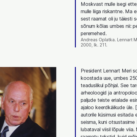
Moskvast mulle isegi ett
mulle liiga riskantne. Ma e
sest raamat oli ju täiesti s
sõnum kõlas umbes nii: 
peremehed.
Andreas Oplatka. Lennart Me
2000, lk. 211.
President Lennart Meri s
koostada uue, umbes 250-l
teaduslikul põhjal. See t
arheoloogid ja antropoloo
paljude teiste erialade e
ajaloo keerdkäikude üle. 
autorile küsimusi esitada
seisma, kuni otsustasime
lubataval viisil lõpule vi
raamatu tekstid, kuid mõi