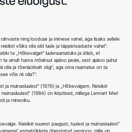
ste eluõigust.
 rahvaste ning looduse ja inimese vahel, aga lisaks sellele
eisikiri võiks olla sild luule ja täppisteaduste vahel“.
bki ta „Hõbevalget“ luuleraamatuks ja ütleb, et
n ta ainult harva mõelnud ajaloo peale, sest ajaloo puhul
ii olla ja tõenäoliselt oligi“, aga oma raamatus on ta
ee võis nii olla?“.
est ja muinasluulest“ (1976) ja „Hõbevalgem. Reisikiri
a muinasluulest“ (1984) on kirjutised, millega Lennart Meri
edi ja mineviku.
valge. Reisikiri suurest paugust, tuulest ja muinasluulest“
algema“ esmatrükkide ühendatud versioon, mille on