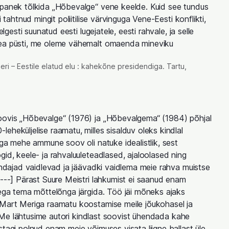
epanek tõlkida „Hõbevalge“ vene keelde. Kuid see tundus
i tahtnud mingit poliitilise värvinguga Vene-Eesti konflikti,
elgesti suunatud eesti lugejatele, eesti rahvale, ja selle
pea püsti, me oleme vähemalt omaenda mineviku
ri – Eestile elatud elu : kahekõne presidendiga. Tartu,
oovis „Hõbevalge“ (1976) ja „Hõbevalgema“ (1984) põhjal
eheküljelise raamatu, milles sisalduv oleks kindlal
arga mehe ammune soov oli natuke idealistlik, sest
gid, keele- ja rahvaluuleteadlased, ajaloolased ning
sindajad vaidlevad ja jäävadki vaidlema meie rahva muistse
[---] Pärast Suure Meistri lahkumist ei saanud enam
 ega tema mõttelõnga järgida. Töö jäi mõneks ajaks
 Mart Meriga raamatu koostamise meile jõukohasel ja
ia. Me lähtusime autori kindlast soovist ühendada kahe
stagi polnud enam meie võimuses visata liigne ballast üle