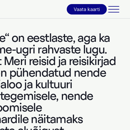
Vaata kaarti
“ on eestlaste, aga ka
me-ugri rahvaste lugu.
 Meri reisid ja reisikirjad
 on pühendatud nende
aloo ja kultuuri
 tegemisele, nende
oomisele
ardile näitamaks