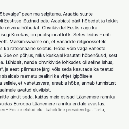
Hõbevalge“ pean ma selgitama. Araabia suurte
li Eestisse jõudnud palju Araabiast pärit hõbedat ja tekkis
le ohvrina hõbedat. Ohvrikividel Eestis nagu ka
segi Kreekas, on pealispinnal lohk. Selles leidus – eriti
avett. Märkimisväärne on, et vanadele religioossetele
s ka ratsionaalne seletus. Hõbe võib väga väheste
. See on põhjus, miks keskajal kasutati hõbenõusid, sest
. Lühidalt, nende ohvrikivide lohkudes oli selline lahus,
“, ja eesti pärimuste järgi võis seda kasutada ka teatud
s sisaldab raamatu pealkiri ka vihjet igipõlisele
a sellele, et vahetusvara, araabia hõbe, annab tunnistust
ailmale avatud eluviisist.
mitte ainult seda, kuidas meie esiisad Läänemere ranniku
 kuidas Euroopa Läänemere ranniku endale avastas.
ri – Eestile elatud elu : kahekõne presidendiga. Tartu,