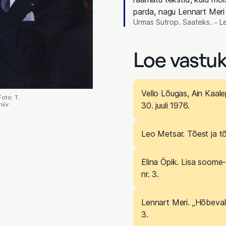
parda, nagu Lennart Meri 
Urmas Sutrop. Saateks. ‒ Le
Loe vastuk
Vello Lõugas, Ain Kaale
oto: T.
30. juuli 1976.
iiv
Leo Metsar. Tõest ja tõ
Elina Öpik. Lisa soome-
nr. 3.
Lennart Meri. „Hõbevalge
3.